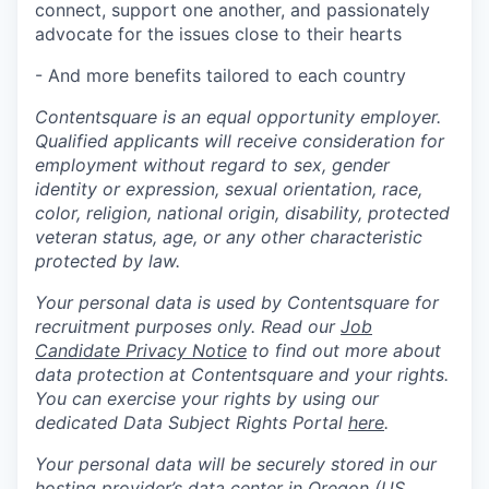
connect, support one another, and passionately
advocate for the issues close to their hearts
- And more benefits tailored to each country
Contentsquare is an equal opportunity employer.
Qualified applicants will receive consideration for
employment without regard to sex, gender
identity or expression, sexual orientation, race,
color, religion, national origin, disability, protected
veteran status, age, or any other characteristic
protected by law.
Your personal data is used by Contentsquare for
recruitment purposes only. Read our
Job
Candidate Privacy Notice
to find out more about
data protection at Contentsquare and your rights.
You can exercise your rights by using our
dedicated Data Subject Rights Portal
here
.
Your personal data will be securely stored in our
hosting provider’s data center in Oregon (US