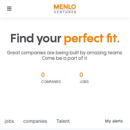
Find your
perfect fit.
Great companies are being built by amazing teams.
Come be a part of it.
0
0
COMPANIES
JOBS
jobs
companies
Talent
My
alerts