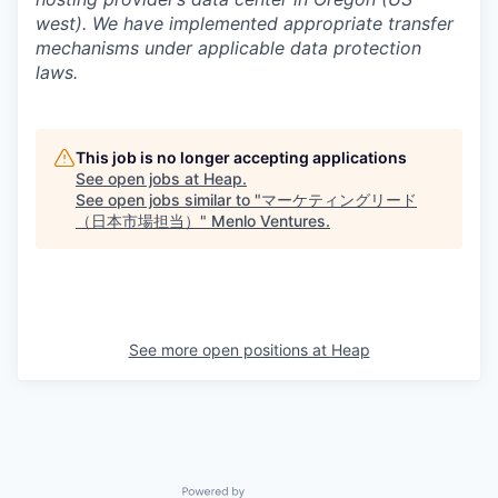
west). We have implemented appropriate transfer
mechanisms under applicable data protection
laws.
This job is no longer accepting applications
See open jobs at
Heap
.
See open jobs similar to "
マーケティングリード
（日本市場担当）
"
Menlo Ventures
.
See more open positions at
Heap
Powered by Getro.com